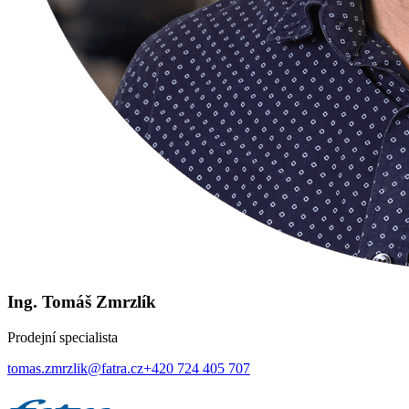
Ing. Tomáš Zmrzlík
Prodejní specialista
tomas.zmrzlik@fatra.cz
+420 724 405 707