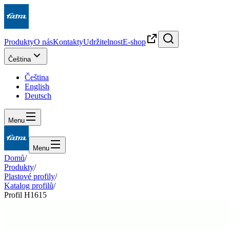
Produkty
O nás
Kontakty
Udržitelnost
E-shop
Čeština
Čeština
English
Deutsch
Menu
Menu
Domů
/
Produkty
/
Plastové profily
/
Katalog profilů
/
Profil H1615