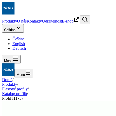
Produkty
O nás
Kontakty
Udržitelnost
E-shop
Čeština
Čeština
English
Deutsch
Menu
Menu
Domů
/
Produkty
/
Plastové profily
/
Katalog profilů
/
Profil H1737