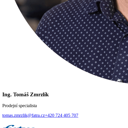
Ing. Tomáš Zmrzlík
Prodejní specialista
tomas.zmrzlik@fatra.cz
+420 724 405 707