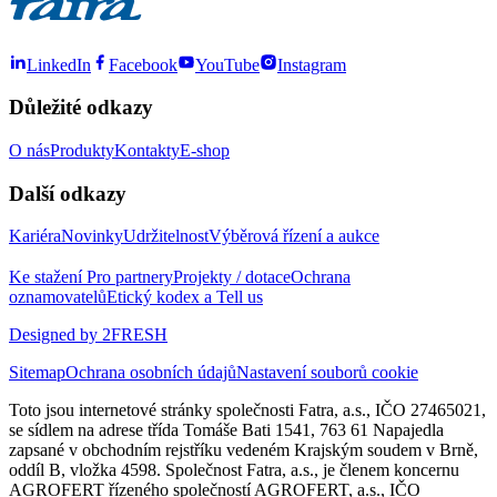
LinkedIn
Facebook
YouTube
Instagram
Důležité odkazy
O nás
Produkty
Kontakty
E-shop
Další odkazy
Kariéra
Novinky
Udržitelnost
Výběrová řízení a aukce
Ke stažení
Pro partnery
Projekty / dotace
Ochrana
oznamovatelů
Etický kodex a Tell us
Designed by 2FRESH
Sitemap
Ochrana osobních údajů
Nastavení souborů cookie
Toto jsou internetové stránky společnosti Fatra, a.s., IČO 27465021,
se sídlem na adrese třída Tomáše Bati 1541, 763 61 Napajedla
zapsané v obchodním rejstříku vedeném Krajským soudem v Brně,
oddíl B, vložka 4598. Společnost Fatra, a.s., je členem koncernu
AGROFERT řízeného společností AGROFERT, a.s., IČO