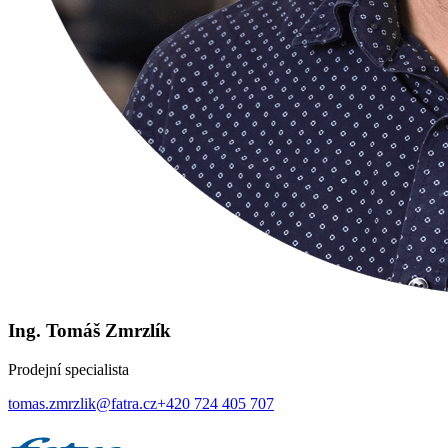
Ing. Tomáš Zmrzlík
Prodejní specialista
tomas.zmrzlik@fatra.cz
+420 724 405 707