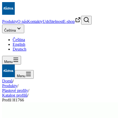
Produkty
O nás
Kontakty
Udržitelnost
E-shop
Čeština
Čeština
English
Deutsch
Menu
Menu
Domů
/
Produkty
/
Plastové profily
/
Katalog profilů
/
Profil H1766