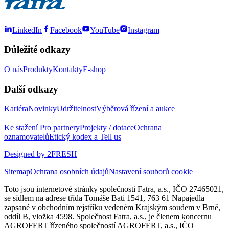
LinkedIn
Facebook
YouTube
Instagram
Důležité odkazy
O nás
Produkty
Kontakty
E-shop
Další odkazy
Kariéra
Novinky
Udržitelnost
Výběrová řízení a aukce
Ke stažení
Pro partnery
Projekty / dotace
Ochrana
oznamovatelů
Etický kodex a Tell us
Designed by 2FRESH
Sitemap
Ochrana osobních údajů
Nastavení souborů cookie
Toto jsou internetové stránky společnosti Fatra, a.s., IČO 27465021,
se sídlem na adrese třída Tomáše Bati 1541, 763 61 Napajedla
zapsané v obchodním rejstříku vedeném Krajským soudem v Brně,
oddíl B, vložka 4598. Společnost Fatra, a.s., je členem koncernu
AGROFERT řízeného společností AGROFERT, a.s., IČO