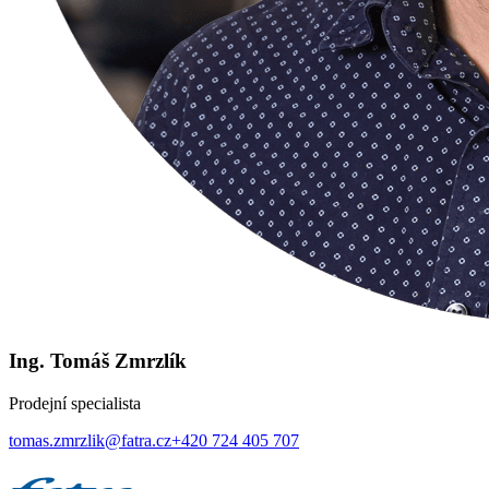
Ing. Tomáš Zmrzlík
Prodejní specialista
tomas.zmrzlik@fatra.cz
+420 724 405 707