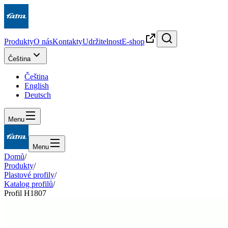
Produkty
O nás
Kontakty
Udržitelnost
E-shop
Čeština
Čeština
English
Deutsch
Menu
Menu
Domů
/
Produkty
/
Plastové profily
/
Katalog profilů
/
Profil H1807