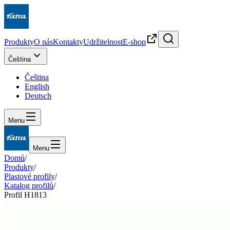
Produkty
O nás
Kontakty
Udržitelnost
E-shop
Čeština
Čeština
English
Deutsch
Menu
Menu
Domů
/
Produkty
/
Plastové profily
/
Katalog profilů
/
Profil H1813