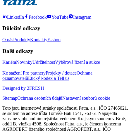
LinkedIn
Facebook
YouTube
Instagram
Důležité odkazy
O nás
Produkty
Kontakty
E-shop
Další odkazy
Kariéra
Novinky
Udržitelnost
Výběrová řízení a aukce
Ke stažení
Pro partnery
Projekty / dotace
Ochrana
oznamovatelů
Etický kodex a Tell us
Designed by 2FRESH
Sitemap
Ochrana osobních údajů
Nastavení souborů cookie
Toto jsou internetové stránky společnosti Fatra, a.s., IČO 27465021,
se sídlem na adrese třída Tomáše Bati 1541, 763 61 Napajedla
zapsané v obchodním rejstříku vedeném Krajským soudem v Brně,
oddíl B, vložka 4598. Společnost Fatra, a.s., je členem koncernu
AGROFERT řízeného společností AGROFERT, a.s., IČO