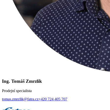
Ing. Tomáš Zmrzlík
Prodejní specialista
tomas.zmrzlik@fatra.cz
+420 724 405 707