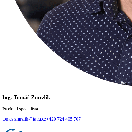
Ing. Tomáš Zmrzlík
Prodejní specialista
tomas.zmrzlik@fatra.cz
+420 724 405 707