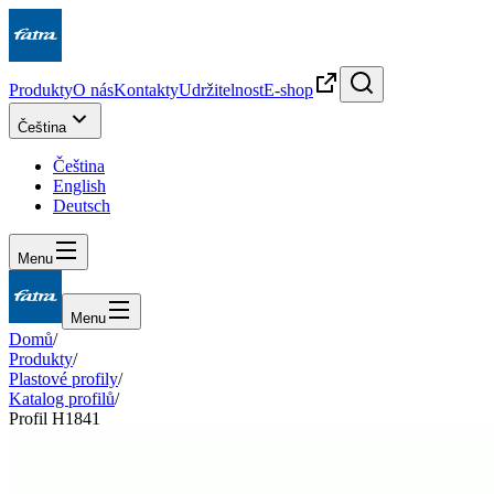
Produkty
O nás
Kontakty
Udržitelnost
E-shop
Čeština
Čeština
English
Deutsch
Menu
Menu
Domů
/
Produkty
/
Plastové profily
/
Katalog profilů
/
Profil H1841