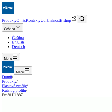
Produkty
O nás
Kontakty
Udržitelnost
E-shop
Čeština
Čeština
English
Deutsch
Menu
Menu
Domů
/
Produkty
/
Plastové profily
/
Katalog profilů
/
Profil H1887