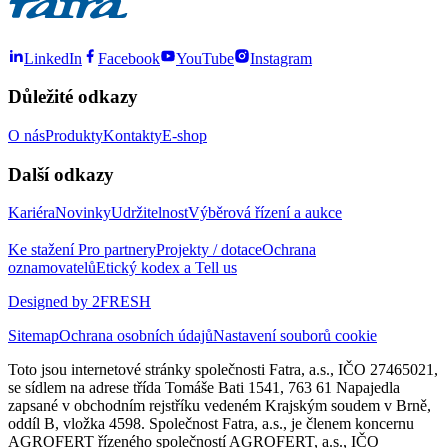
LinkedIn
Facebook
YouTube
Instagram
Důležité odkazy
O nás
Produkty
Kontakty
E-shop
Další odkazy
Kariéra
Novinky
Udržitelnost
Výběrová řízení a aukce
Ke stažení
Pro partnery
Projekty / dotace
Ochrana
oznamovatelů
Etický kodex a Tell us
Designed by 2FRESH
Sitemap
Ochrana osobních údajů
Nastavení souborů cookie
Toto jsou internetové stránky společnosti Fatra, a.s., IČO 27465021,
se sídlem na adrese třída Tomáše Bati 1541, 763 61 Napajedla
zapsané v obchodním rejstříku vedeném Krajským soudem v Brně,
oddíl B, vložka 4598. Společnost Fatra, a.s., je členem koncernu
AGROFERT řízeného společností AGROFERT, a.s., IČO