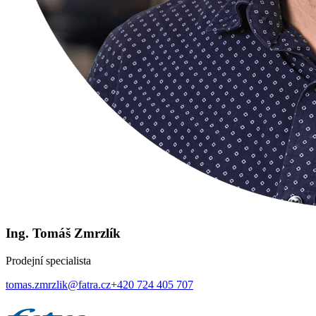
Ing. Tomáš Zmrzlík
Prodejní specialista
tomas.zmrzlik@fatra.cz
+420 724 405 707