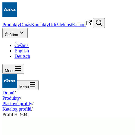
Produkty
O nás
Kontakty
Udržitelnost
E-shop
Čeština
Čeština
English
Deutsch
Menu
Menu
Domů
/
Produkty
/
Plastové profily
/
Katalog profilů
/
Profil H1904