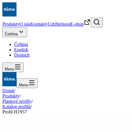
Produkty
O nás
Kontakty
Udržitelnost
E-shop
Čeština
Čeština
English
Deutsch
Menu
Menu
Domů
/
Produkty
/
Plastové profily
/
Katalog profilů
/
Profil H1957