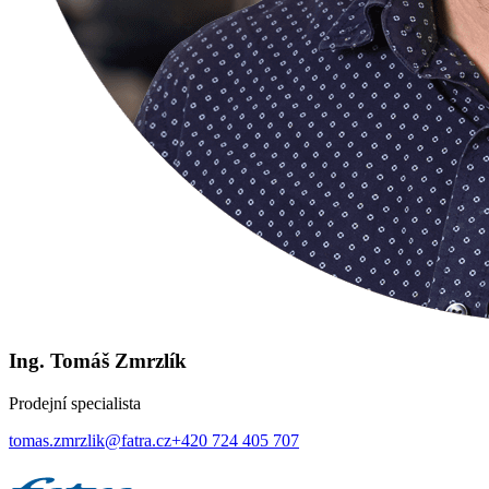
Ing. Tomáš Zmrzlík
Prodejní specialista
tomas.zmrzlik@fatra.cz
+420 724 405 707