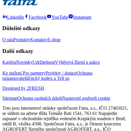
LinkedIn
Facebook
YouTube
Instagram
Důležité odkazy
O nás
Produkty
Kontakty
E-shop
Další odkazy
Kariéra
Novinky
Udržitelnost
Výběrová řízení a aukce
Ke stažení
Pro partnery
Projekty / dotace
Ochrana
oznamovatelů
Etický kodex a Tell us
Designed by 2FRESH
Sitemap
Ochrana osobních údajů
Nastavení souborů cookie
Toto jsou internetové stránky společnosti Fatra, a.s., IČO 27465021,
se sídlem na adrese třída Tomáše Bati 1541, 763 61 Napajedla
zapsané v obchodním rejstříku vedeném Krajským soudem v Brně,
oddíl B, vložka 4598. Společnost Fatra, a.s., je členem koncernu
AGROFERT řízeného společností AGROFERT, a.s., IČO