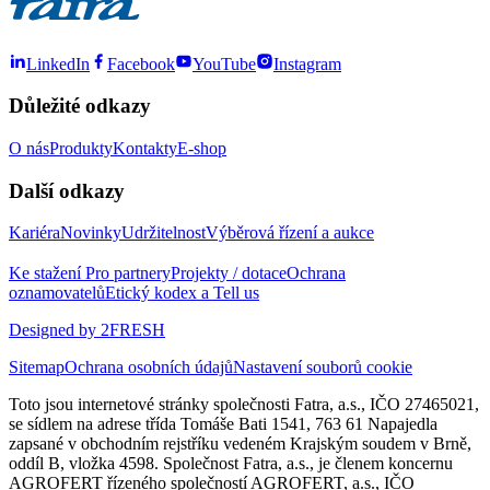
LinkedIn
Facebook
YouTube
Instagram
Důležité odkazy
O nás
Produkty
Kontakty
E-shop
Další odkazy
Kariéra
Novinky
Udržitelnost
Výběrová řízení a aukce
Ke stažení
Pro partnery
Projekty / dotace
Ochrana
oznamovatelů
Etický kodex a Tell us
Designed by 2FRESH
Sitemap
Ochrana osobních údajů
Nastavení souborů cookie
Toto jsou internetové stránky společnosti Fatra, a.s., IČO 27465021,
se sídlem na adrese třída Tomáše Bati 1541, 763 61 Napajedla
zapsané v obchodním rejstříku vedeném Krajským soudem v Brně,
oddíl B, vložka 4598. Společnost Fatra, a.s., je členem koncernu
AGROFERT řízeného společností AGROFERT, a.s., IČO