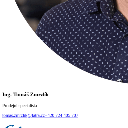
Ing. Tomáš Zmrzlík
Prodejní specialista
tomas.zmrzlik@fatra.cz
+420 724 405 707