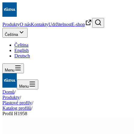
Produkty
O nás
Kontakty
Udržitelnost
E-shop
Čeština
Čeština
English
Deutsch
Menu
Menu
Domů
/
Produkty
/
Plastové profily
/
Katalog profilů
/
Profil H1958