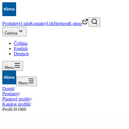
Produkty
O nás
Kontakty
Udržitelnost
E-shop
Čeština
Čeština
English
Deutsch
Menu
Menu
Domů
/
Produkty
/
Plastové profily
/
Katalog profilů
/
Profil H1960