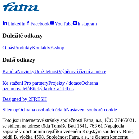
LinkedIn
Facebook
YouTube
Instagram
Důležité odkazy
O nás
Produkty
Kontakty
E-shop
Další odkazy
Kariéra
Novinky
Udržitelnost
Výběrová řízení a aukce
Ke stažení
Pro partnery
Projekty / dotace
Ochrana
oznamovatelů
Etický kodex a Tell us
Designed by 2FRESH
Sitemap
Ochrana osobních údajů
Nastavení souborů cookie
Toto jsou internetové stránky společnosti Fatra, a.s., IČO 27465021,
se sídlem na adrese třída Tomáše Bati 1541, 763 61 Napajedla
zapsané v obchodním rejstříku vedeném Krajským soudem v Brně,
oddíl B, vložka 4598. Společnost Fatra, a.s., je členem koncernu