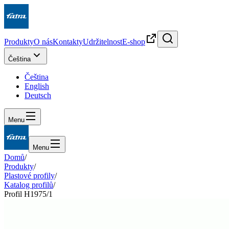
Produkty
O nás
Kontakty
Udržitelnost
E-shop
Čeština
Čeština
English
Deutsch
Menu
Menu
Domů
/
Produkty
/
Plastové profily
/
Katalog profilů
/
Profil H1975/1