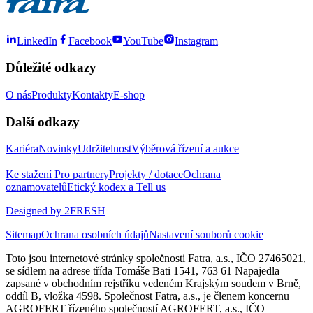
LinkedIn
Facebook
YouTube
Instagram
Důležité odkazy
O nás
Produkty
Kontakty
E-shop
Další odkazy
Kariéra
Novinky
Udržitelnost
Výběrová řízení a aukce
Ke stažení
Pro partnery
Projekty / dotace
Ochrana
oznamovatelů
Etický kodex a Tell us
Designed by 2FRESH
Sitemap
Ochrana osobních údajů
Nastavení souborů cookie
Toto jsou internetové stránky společnosti Fatra, a.s., IČO 27465021,
se sídlem na adrese třída Tomáše Bati 1541, 763 61 Napajedla
zapsané v obchodním rejstříku vedeném Krajským soudem v Brně,
oddíl B, vložka 4598. Společnost Fatra, a.s., je členem koncernu
AGROFERT řízeného společností AGROFERT, a.s., IČO