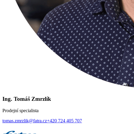
Ing. Tomáš Zmrzlík
Prodejní specialista
tomas.zmrzlik@fatra.cz
+420 724 405 707