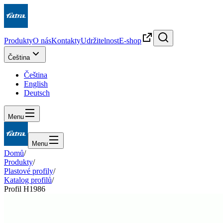
Produkty
O nás
Kontakty
Udržitelnost
E-shop
Čeština
Čeština
English
Deutsch
Menu
Menu
Domů
/
Produkty
/
Plastové profily
/
Katalog profilů
/
Profil H1986