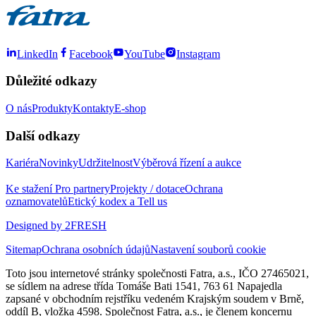
LinkedIn
Facebook
YouTube
Instagram
Důležité odkazy
O nás
Produkty
Kontakty
E-shop
Další odkazy
Kariéra
Novinky
Udržitelnost
Výběrová řízení a aukce
Ke stažení
Pro partnery
Projekty / dotace
Ochrana
oznamovatelů
Etický kodex a Tell us
Designed by 2FRESH
Sitemap
Ochrana osobních údajů
Nastavení souborů cookie
Toto jsou internetové stránky společnosti Fatra, a.s., IČO 27465021,
se sídlem na adrese třída Tomáše Bati 1541, 763 61 Napajedla
zapsané v obchodním rejstříku vedeném Krajským soudem v Brně,
oddíl B, vložka 4598. Společnost Fatra, a.s., je členem koncernu