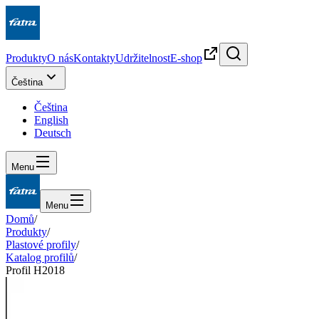
Produkty
O nás
Kontakty
Udržitelnost
E-shop
Čeština
Čeština
English
Deutsch
Menu
Menu
Domů
/
Produkty
/
Plastové profily
/
Katalog profilů
/
Profil H2018