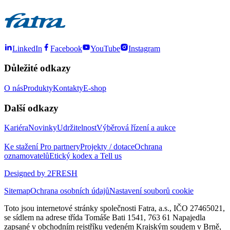
LinkedIn
Facebook
YouTube
Instagram
Důležité odkazy
O nás
Produkty
Kontakty
E-shop
Další odkazy
Kariéra
Novinky
Udržitelnost
Výběrová řízení a aukce
Ke stažení
Pro partnery
Projekty / dotace
Ochrana
oznamovatelů
Etický kodex a Tell us
Designed by 2FRESH
Sitemap
Ochrana osobních údajů
Nastavení souborů cookie
Toto jsou internetové stránky společnosti Fatra, a.s., IČO 27465021,
se sídlem na adrese třída Tomáše Bati 1541, 763 61 Napajedla
zapsané v obchodním rejstříku vedeném Krajským soudem v Brně,