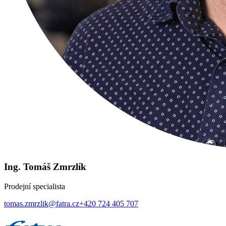
Ing. Tomáš Zmrzlík
Prodejní specialista
tomas.zmrzlik@fatra.cz
+420 724 405 707