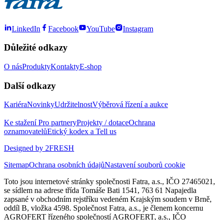
LinkedIn
Facebook
YouTube
Instagram
Důležité odkazy
O nás
Produkty
Kontakty
E-shop
Další odkazy
Kariéra
Novinky
Udržitelnost
Výběrová řízení a aukce
Ke stažení
Pro partnery
Projekty / dotace
Ochrana
oznamovatelů
Etický kodex a Tell us
Designed by 2FRESH
Sitemap
Ochrana osobních údajů
Nastavení souborů cookie
Toto jsou internetové stránky společnosti Fatra, a.s., IČO 27465021,
se sídlem na adrese třída Tomáše Bati 1541, 763 61 Napajedla
zapsané v obchodním rejstříku vedeném Krajským soudem v Brně,
oddíl B, vložka 4598. Společnost Fatra, a.s., je členem koncernu
AGROFERT řízeného společností AGROFERT, a.s., IČO