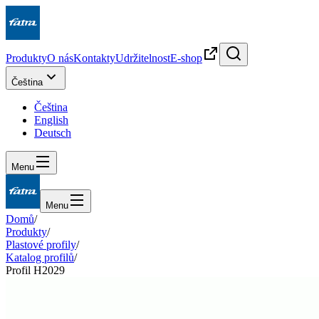
Produkty
O nás
Kontakty
Udržitelnost
E-shop
Čeština
Čeština
English
Deutsch
Menu
Menu
Domů
/
Produkty
/
Plastové profily
/
Katalog profilů
/
Profil H2029