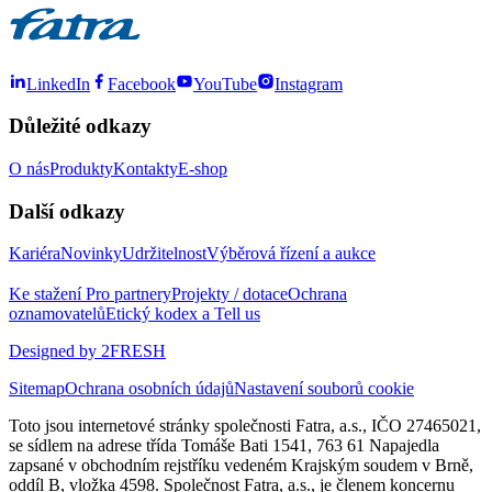
LinkedIn
Facebook
YouTube
Instagram
Důležité odkazy
O nás
Produkty
Kontakty
E-shop
Další odkazy
Kariéra
Novinky
Udržitelnost
Výběrová řízení a aukce
Ke stažení
Pro partnery
Projekty / dotace
Ochrana
oznamovatelů
Etický kodex a Tell us
Designed by 2FRESH
Sitemap
Ochrana osobních údajů
Nastavení souborů cookie
Toto jsou internetové stránky společnosti Fatra, a.s., IČO 27465021,
se sídlem na adrese třída Tomáše Bati 1541, 763 61 Napajedla
zapsané v obchodním rejstříku vedeném Krajským soudem v Brně,
oddíl B, vložka 4598. Společnost Fatra, a.s., je členem koncernu