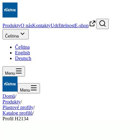
Produkty
O nás
Kontakty
Udržitelnost
E-shop
Čeština
Čeština
English
Deutsch
Menu
Menu
Domů
/
Produkty
/
Plastové profily
/
Katalog profilů
/
Profil H2134