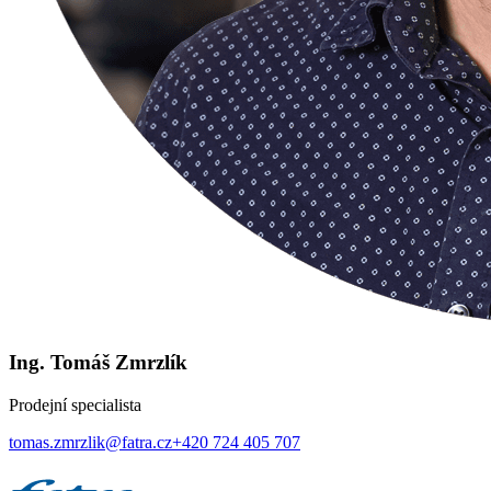
Ing. Tomáš Zmrzlík
Prodejní specialista
tomas.zmrzlik@fatra.cz
+420 724 405 707