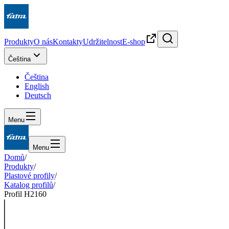
Produkty
O nás
Kontakty
Udržitelnost
E-shop
Čeština
Čeština
English
Deutsch
Menu
Menu
Domů
/
Produkty
/
Plastové profily
/
Katalog profilů
/
Profil H2160