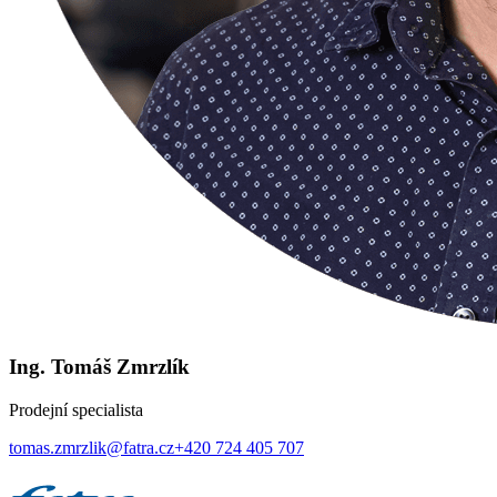
Ing. Tomáš Zmrzlík
Prodejní specialista
tomas.zmrzlik@fatra.cz
+420 724 405 707