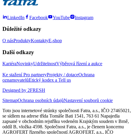
LinkedIn
Facebook
YouTube
Instagram
Důležité odkazy
O nás
Produkty
Kontakty
E-shop
Další odkazy
Kariéra
Novinky
Udržitelnost
Výběrová řízení a aukce
Ke stažení
Pro partnery
Projekty / dotace
Ochrana
oznamovatelů
Etický kodex a Tell us
Designed by 2FRESH
Sitemap
Ochrana osobních údajů
Nastavení souborů cookie
Toto jsou internetové stránky společnosti Fatra, a.s., IČO 27465021,
se sídlem na adrese třída Tomáše Bati 1541, 763 61 Napajedla
zapsané v obchodním rejstříku vedeném Krajským soudem v Brně,
oddíl B, vložka 4598. Společnost Fatra, a.s., je členem koncernu
AGROFERT řízeného společností AGROFERT, a.s., IČO