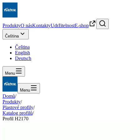
Produkty
O nás
Kontakty
Udržitelnost
E-shop
Čeština
Čeština
English
Deutsch
Menu
Menu
Domů
/
Produkty
/
Plastové profily
/
Katalog profilů
/
Profil H2170