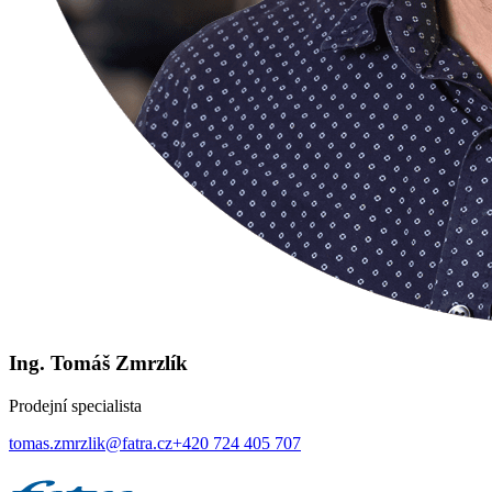
Ing. Tomáš Zmrzlík
Prodejní specialista
tomas.zmrzlik@fatra.cz
+420 724 405 707