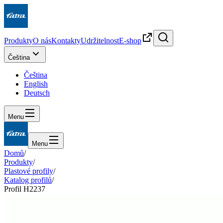
Produkty
O nás
Kontakty
Udržitelnost
E-shop
Čeština
Čeština
English
Deutsch
Menu
Menu
Domů
/
Produkty
/
Plastové profily
/
Katalog profilů
/
Profil H2237