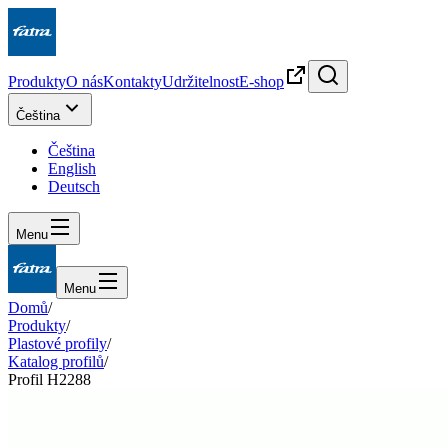
Produkty
O nás
Kontakty
Udržitelnost
E-shop
Čeština
Čeština
English
Deutsch
Menu
Menu
Domů
/
Produkty
/
Plastové profily
/
Katalog profilů
/
Profil H2288