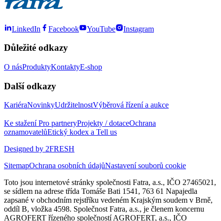
LinkedIn
Facebook
YouTube
Instagram
Důležité odkazy
O nás
Produkty
Kontakty
E-shop
Další odkazy
Kariéra
Novinky
Udržitelnost
Výběrová řízení a aukce
Ke stažení
Pro partnery
Projekty / dotace
Ochrana
oznamovatelů
Etický kodex a Tell us
Designed by 2FRESH
Sitemap
Ochrana osobních údajů
Nastavení souborů cookie
Toto jsou internetové stránky společnosti Fatra, a.s., IČO 27465021,
se sídlem na adrese třída Tomáše Bati 1541, 763 61 Napajedla
zapsané v obchodním rejstříku vedeném Krajským soudem v Brně,
oddíl B, vložka 4598. Společnost Fatra, a.s., je členem koncernu
AGROFERT řízeného společností AGROFERT, a.s., IČO