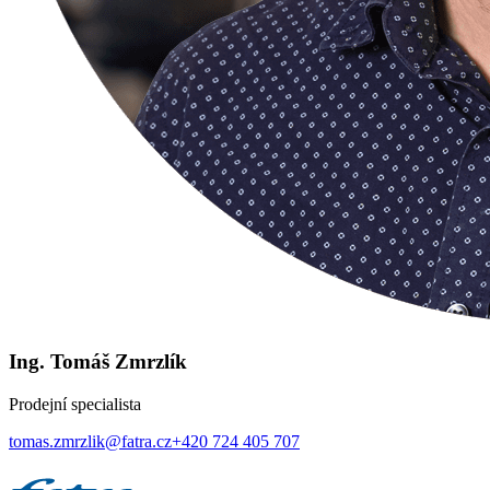
Ing. Tomáš Zmrzlík
Prodejní specialista
tomas.zmrzlik@fatra.cz
+420 724 405 707