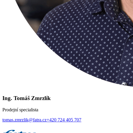
Ing. Tomáš Zmrzlík
Prodejní specialista
tomas.zmrzlik@fatra.cz
+420 724 405 707