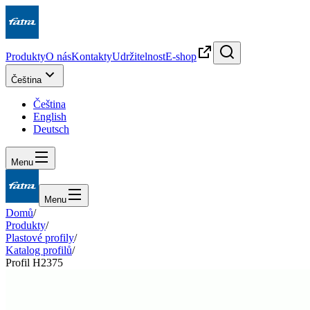
Produkty
O nás
Kontakty
Udržitelnost
E-shop
Čeština
Čeština
English
Deutsch
Menu
Menu
Domů
/
Produkty
/
Plastové profily
/
Katalog profilů
/
Profil H2375