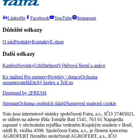
LinkedIn
Facebook
YouTube
Instagram
Důležité odkazy
O nás
Produkty
Kontakty
E-shop
Další odkazy
Kariéra
Novinky
Udržitelnost
Výběrová řízení a aukce
Ke stažení
Pro partnery
Projekty / dotace
Ochrana
oznamovatelů
Etický kodex a Tell us
Designed by 2FRESH
Sitemap
Ochrana osobních údajů
Nastavení souborů cookie
Toto jsou internetové stránky společnosti Fatra, a.s., IČO 27465021,
se sídlem na adrese třída Tomáše Bati 1541, 763 61 Napajedla
zapsané v obchodním rejstříku vedeném Krajským soudem v Brně,
oddíl B, vložka 4598. Společnost Fatra, a.s., je členem koncernu
AGROFERT řízeného společností AGROFERT, a.s., IČO