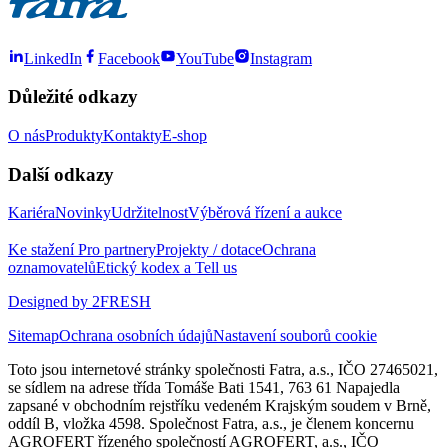
LinkedIn
Facebook
YouTube
Instagram
Důležité odkazy
O nás
Produkty
Kontakty
E-shop
Další odkazy
Kariéra
Novinky
Udržitelnost
Výběrová řízení a aukce
Ke stažení
Pro partnery
Projekty / dotace
Ochrana
oznamovatelů
Etický kodex a Tell us
Designed by 2FRESH
Sitemap
Ochrana osobních údajů
Nastavení souborů cookie
Toto jsou internetové stránky společnosti Fatra, a.s., IČO 27465021,
se sídlem na adrese třída Tomáše Bati 1541, 763 61 Napajedla
zapsané v obchodním rejstříku vedeném Krajským soudem v Brně,
oddíl B, vložka 4598. Společnost Fatra, a.s., je členem koncernu
AGROFERT řízeného společností AGROFERT, a.s., IČO