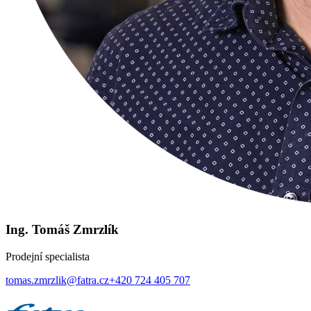
Ing. Tomáš Zmrzlík
Prodejní specialista
tomas.zmrzlik@fatra.cz
+420 724 405 707