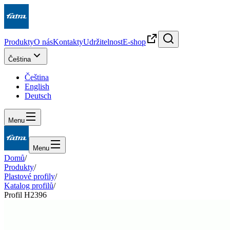
Produkty
O nás
Kontakty
Udržitelnost
E-shop
Čeština
Čeština
English
Deutsch
Menu
Menu
Domů
/
Produkty
/
Plastové profily
/
Katalog profilů
/
Profil H2396