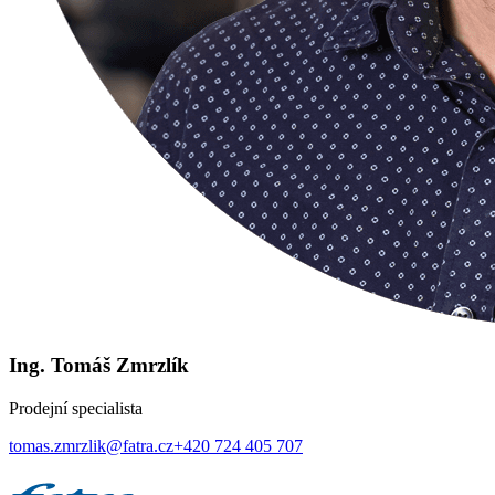
Ing. Tomáš Zmrzlík
Prodejní specialista
tomas.zmrzlik@fatra.cz
+420 724 405 707