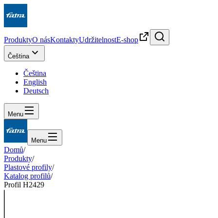
Produkty
O nás
Kontakty
Udržitelnost
E-shop
Čeština
Čeština
English
Deutsch
Menu
Menu
Domů
/
Produkty
/
Plastové profily
/
Katalog profilů
/
Profil H2429