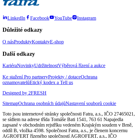
LinkedIn
Facebook
YouTube
Instagram
Důležité odkazy
O nás
Produkty
Kontakty
E-shop
Další odkazy
Kariéra
Novinky
Udržitelnost
Výběrová řízení a aukce
Ke stažení
Pro partnery
Projekty / dotace
Ochrana
oznamovatelů
Etický kodex a Tell us
Designed by 2FRESH
Sitemap
Ochrana osobních údajů
Nastavení souborů cookie
Toto jsou internetové stránky společnosti Fatra, a.s., IČO 27465021,
se sídlem na adrese třída Tomáše Bati 1541, 763 61 Napajedla
zapsané v obchodním rejstříku vedeném Krajským soudem v Brně,
oddíl B, vložka 4598. Společnost Fatra, a.s., je členem koncernu
AGROFERT řízeného společností AGROFERT, a.s., IČO