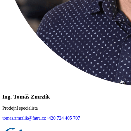
Ing. Tomáš Zmrzlík
Prodejní specialista
tomas.zmrzlik@fatra.cz
+420 724 405 707