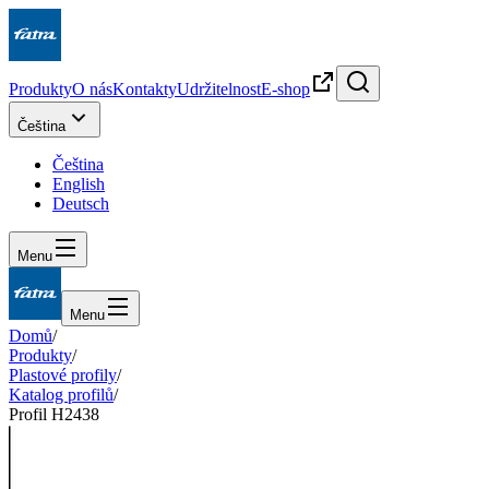
Produkty
O nás
Kontakty
Udržitelnost
E-shop
Čeština
Čeština
English
Deutsch
Menu
Menu
Domů
/
Produkty
/
Plastové profily
/
Katalog profilů
/
Profil H2438