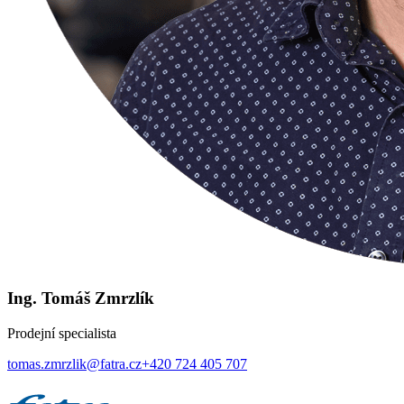
Ing. Tomáš Zmrzlík
Prodejní specialista
tomas.zmrzlik@fatra.cz
+420 724 405 707