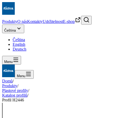
Produkty
O nás
Kontakty
Udržitelnost
E-shop
Čeština
Čeština
English
Deutsch
Menu
Menu
Domů
/
Produkty
/
Plastové profily
/
Katalog profilů
/
Profil H2446