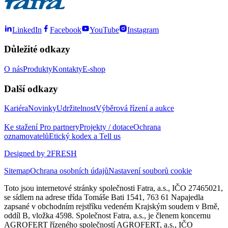
LinkedIn
Facebook
YouTube
Instagram
Důležité odkazy
O nás
Produkty
Kontakty
E-shop
Další odkazy
Kariéra
Novinky
Udržitelnost
Výběrová řízení a aukce
Ke stažení
Pro partnery
Projekty / dotace
Ochrana
oznamovatelů
Etický kodex a Tell us
Designed by 2FRESH
Sitemap
Ochrana osobních údajů
Nastavení souborů cookie
Toto jsou internetové stránky společnosti Fatra, a.s., IČO 27465021,
se sídlem na adrese třída Tomáše Bati 1541, 763 61 Napajedla
zapsané v obchodním rejstříku vedeném Krajským soudem v Brně,
oddíl B, vložka 4598. Společnost Fatra, a.s., je členem koncernu
AGROFERT řízeného společností AGROFERT, a.s., IČO