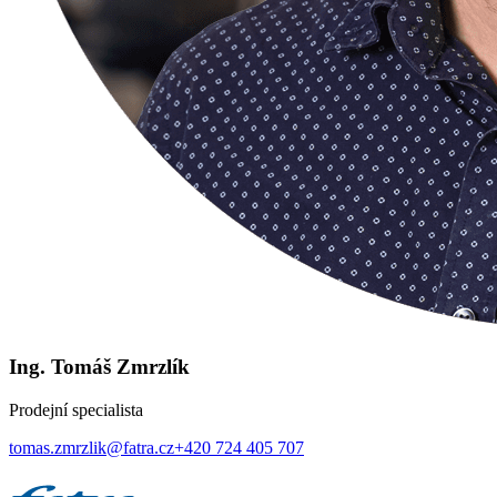
Ing. Tomáš Zmrzlík
Prodejní specialista
tomas.zmrzlik@fatra.cz
+420 724 405 707