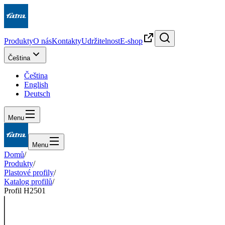
Produkty
O nás
Kontakty
Udržitelnost
E-shop
Čeština
Čeština
English
Deutsch
Menu
Menu
Domů
/
Produkty
/
Plastové profily
/
Katalog profilů
/
Profil H2501