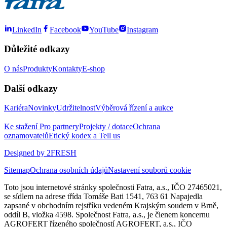
LinkedIn
Facebook
YouTube
Instagram
Důležité odkazy
O nás
Produkty
Kontakty
E-shop
Další odkazy
Kariéra
Novinky
Udržitelnost
Výběrová řízení a aukce
Ke stažení
Pro partnery
Projekty / dotace
Ochrana
oznamovatelů
Etický kodex a Tell us
Designed by 2FRESH
Sitemap
Ochrana osobních údajů
Nastavení souborů cookie
Toto jsou internetové stránky společnosti Fatra, a.s., IČO 27465021,
se sídlem na adrese třída Tomáše Bati 1541, 763 61 Napajedla
zapsané v obchodním rejstříku vedeném Krajským soudem v Brně,
oddíl B, vložka 4598. Společnost Fatra, a.s., je členem koncernu
AGROFERT řízeného společností AGROFERT, a.s., IČO