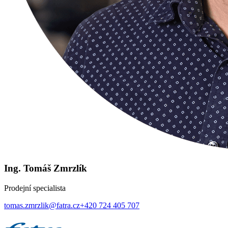
Ing. Tomáš Zmrzlík
Prodejní specialista
tomas.zmrzlik@fatra.cz
+420 724 405 707