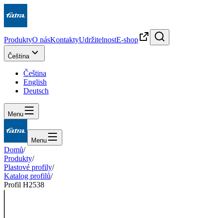
Produkty
O nás
Kontakty
Udržitelnost
E-shop
Čeština
Čeština
English
Deutsch
Menu
Menu
Domů
/
Produkty
/
Plastové profily
/
Katalog profilů
/
Profil H2538