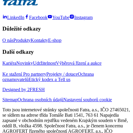
LinkedIn
Facebook
YouTube
Instagram
Důležité odkazy
O nás
Produkty
Kontakty
E-shop
Další odkazy
Kariéra
Novinky
Udržitelnost
Výběrová řízení a aukce
Ke stažení
Pro partnery
Projekty / dotace
Ochrana
oznamovatelů
Etický kodex a Tell us
Designed by 2FRESH
Sitemap
Ochrana osobních údajů
Nastavení souborů cookie
Toto jsou internetové stránky společnosti Fatra, a.s., IČO 27465021,
se sídlem na adrese třída Tomáše Bati 1541, 763 61 Napajedla
zapsané v obchodním rejstříku vedeném Krajským soudem v Brně,
oddíl B, vložka 4598. Společnost Fatra, a.s., je členem koncernu
AGROFERT řízeného společností AGROFERT, a.s., IČO