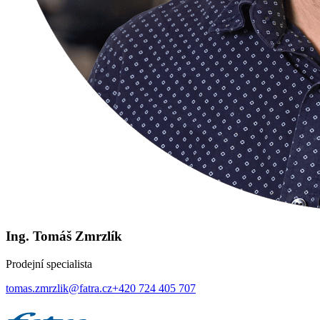
Ing. Tomáš Zmrzlík
Prodejní specialista
tomas.zmrzlik@fatra.cz
+420 724 405 707