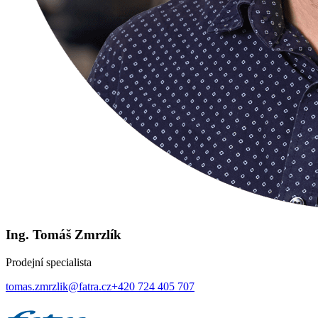
Ing. Tomáš Zmrzlík
Prodejní specialista
tomas.zmrzlik@fatra.cz
+420 724 405 707