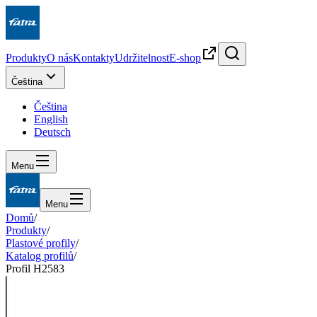
Produkty
O nás
Kontakty
Udržitelnost
E-shop
Čeština
Čeština
English
Deutsch
Menu
Menu
Domů
/
Produkty
/
Plastové profily
/
Katalog profilů
/
Profil H2583