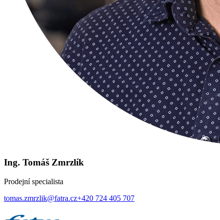
Ing. Tomáš Zmrzlík
Prodejní specialista
tomas.zmrzlik@fatra.cz
+420 724 405 707