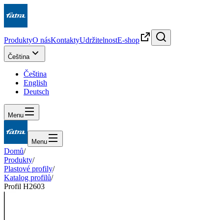
Produkty
O nás
Kontakty
Udržitelnost
E-shop
Čeština
Čeština
English
Deutsch
Menu
Menu
Domů
/
Produkty
/
Plastové profily
/
Katalog profilů
/
Profil H2603