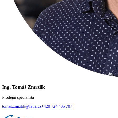
Ing. Tomáš Zmrzlík
Prodejní specialista
tomas.zmrzlik@fatra.cz
+420 724 405 707