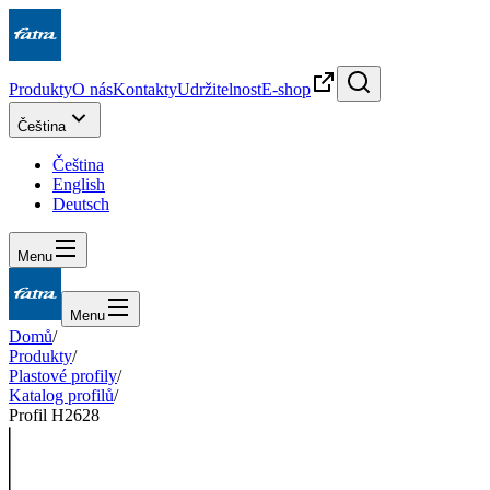
Produkty
O nás
Kontakty
Udržitelnost
E-shop
Čeština
Čeština
English
Deutsch
Menu
Menu
Domů
/
Produkty
/
Plastové profily
/
Katalog profilů
/
Profil H2628