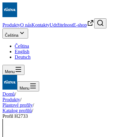
Produkty
O nás
Kontakty
Udržitelnost
E-shop
Čeština
Čeština
English
Deutsch
Menu
Menu
Domů
/
Produkty
/
Plastové profily
/
Katalog profilů
/
Profil H2733