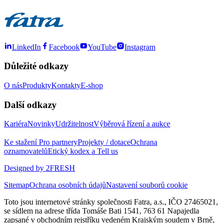
LinkedIn
Facebook
YouTube
Instagram
Důležité odkazy
O nás
Produkty
Kontakty
E-shop
Další odkazy
Kariéra
Novinky
Udržitelnost
Výběrová řízení a aukce
Ke stažení
Pro partnery
Projekty / dotace
Ochrana
oznamovatelů
Etický kodex a Tell us
Designed by 2FRESH
Sitemap
Ochrana osobních údajů
Nastavení souborů cookie
Toto jsou internetové stránky společnosti Fatra, a.s., IČO 27465021,
se sídlem na adrese třída Tomáše Bati 1541, 763 61 Napajedla
zapsané v obchodním rejstříku vedeném Krajským soudem v Brně,