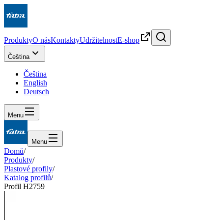
Produkty
O nás
Kontakty
Udržitelnost
E-shop
Čeština
Čeština
English
Deutsch
Menu
Menu
Domů
/
Produkty
/
Plastové profily
/
Katalog profilů
/
Profil H2759