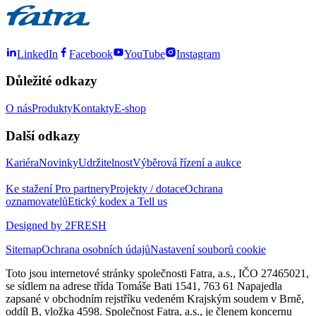
LinkedIn
Facebook
YouTube
Instagram
Důležité odkazy
O nás
Produkty
Kontakty
E-shop
Další odkazy
Kariéra
Novinky
Udržitelnost
Výběrová řízení a aukce
Ke stažení
Pro partnery
Projekty / dotace
Ochrana
oznamovatelů
Etický kodex a Tell us
Designed by 2FRESH
Sitemap
Ochrana osobních údajů
Nastavení souborů cookie
Toto jsou internetové stránky společnosti Fatra, a.s., IČO 27465021,
se sídlem na adrese třída Tomáše Bati 1541, 763 61 Napajedla
zapsané v obchodním rejstříku vedeném Krajským soudem v Brně,
oddíl B, vložka 4598. Společnost Fatra, a.s., je členem koncernu