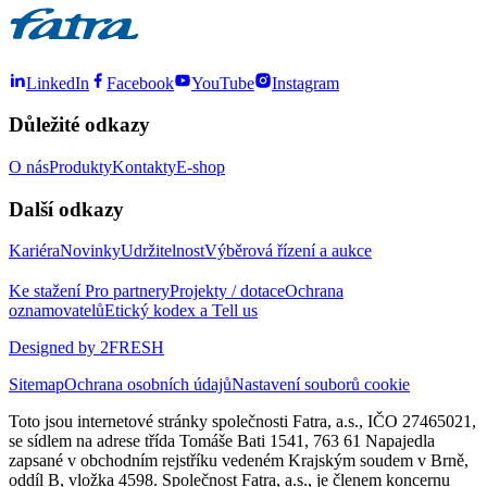
LinkedIn
Facebook
YouTube
Instagram
Důležité odkazy
O nás
Produkty
Kontakty
E-shop
Další odkazy
Kariéra
Novinky
Udržitelnost
Výběrová řízení a aukce
Ke stažení
Pro partnery
Projekty / dotace
Ochrana
oznamovatelů
Etický kodex a Tell us
Designed by 2FRESH
Sitemap
Ochrana osobních údajů
Nastavení souborů cookie
Toto jsou internetové stránky společnosti Fatra, a.s., IČO 27465021,
se sídlem na adrese třída Tomáše Bati 1541, 763 61 Napajedla
zapsané v obchodním rejstříku vedeném Krajským soudem v Brně,
oddíl B, vložka 4598. Společnost Fatra, a.s., je členem koncernu