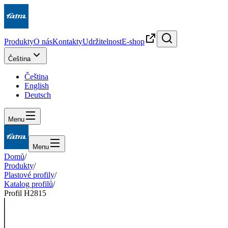
Produkty
O nás
Kontakty
Udržitelnost
E-shop
Čeština
Čeština
English
Deutsch
Menu
Menu
Domů
/
Produkty
/
Plastové profily
/
Katalog profilů
/
Profil H2815