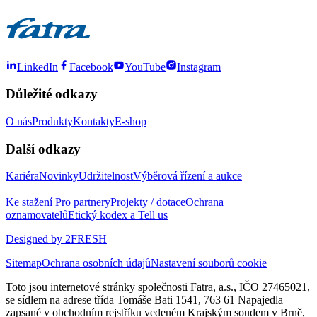
LinkedIn
Facebook
YouTube
Instagram
Důležité odkazy
O nás
Produkty
Kontakty
E-shop
Další odkazy
Kariéra
Novinky
Udržitelnost
Výběrová řízení a aukce
Ke stažení
Pro partnery
Projekty / dotace
Ochrana
oznamovatelů
Etický kodex a Tell us
Designed by 2FRESH
Sitemap
Ochrana osobních údajů
Nastavení souborů cookie
Toto jsou internetové stránky společnosti Fatra, a.s., IČO 27465021,
se sídlem na adrese třída Tomáše Bati 1541, 763 61 Napajedla
zapsané v obchodním rejstříku vedeném Krajským soudem v Brně,