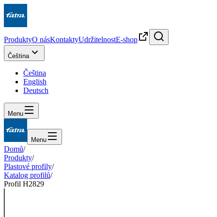
Produkty
O nás
Kontakty
Udržitelnost
E-shop
Čeština
Čeština
English
Deutsch
Menu
Menu
Domů
/
Produkty
/
Plastové profily
/
Katalog profilů
/
Profil H2829