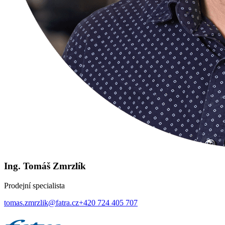
Ing. Tomáš Zmrzlík
Prodejní specialista
tomas.zmrzlik@fatra.cz
+420 724 405 707