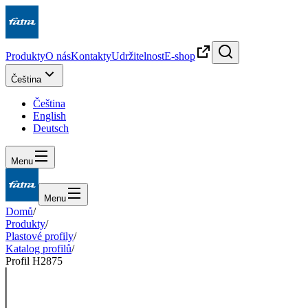
Produkty
O nás
Kontakty
Udržitelnost
E-shop
Čeština
Čeština
English
Deutsch
Menu
Menu
Domů
/
Produkty
/
Plastové profily
/
Katalog profilů
/
Profil H2875