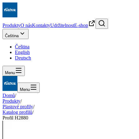
Produkty
O nás
Kontakty
Udržitelnost
E-shop
Čeština
Čeština
English
Deutsch
Menu
Menu
Domů
/
Produkty
/
Plastové profily
/
Katalog profilů
/
Profil H2880