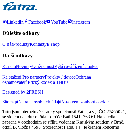
LinkedIn
Facebook
YouTube
Instagram
Důležité odkazy
O nás
Produkty
Kontakty
E-shop
Další odkazy
Kariéra
Novinky
Udržitelnost
Výběrová řízení a aukce
Ke stažení
Pro partnery
Projekty / dotace
Ochrana
oznamovatelů
Etický kodex a Tell us
Designed by 2FRESH
Sitemap
Ochrana osobních údajů
Nastavení souborů cookie
Toto jsou internetové stránky společnosti Fatra, a.s., IČO 27465021,
se sídlem na adrese třída Tomáše Bati 1541, 763 61 Napajedla
zapsané v obchodním rejstříku vedeném Krajským soudem v Brně,
oddíl B, vložka 4598. Společnost Fatra, a.s., je členem koncernu