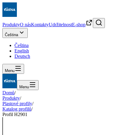
Produkty
O nás
Kontakty
Udržitelnost
E-shop
Čeština
Čeština
English
Deutsch
Menu
Menu
Domů
/
Produkty
/
Plastové profily
/
Katalog profilů
/
Profil H2901