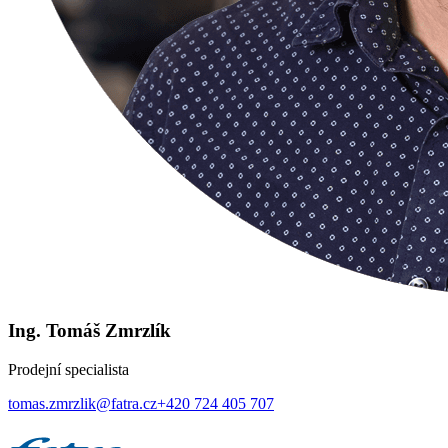
Ing. Tomáš Zmrzlík
Prodejní specialista
tomas.zmrzlik@fatra.cz
+420 724 405 707