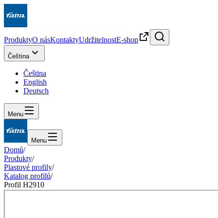
Produkty
O nás
Kontakty
Udržitelnost
E-shop
Čeština
Čeština
English
Deutsch
Menu
Menu
Domů
/
Produkty
/
Plastové profily
/
Katalog profilů
/
Profil H2910