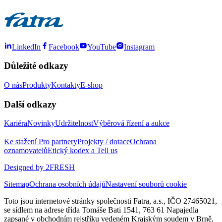
LinkedIn
Facebook
YouTube
Instagram
Důležité odkazy
O nás
Produkty
Kontakty
E-shop
Další odkazy
Kariéra
Novinky
Udržitelnost
Výběrová řízení a aukce
Ke stažení
Pro partnery
Projekty / dotace
Ochrana
oznamovatelů
Etický kodex a Tell us
Designed by 2FRESH
Sitemap
Ochrana osobních údajů
Nastavení souborů cookie
Toto jsou internetové stránky společnosti Fatra, a.s., IČO 27465021,
se sídlem na adrese třída Tomáše Bati 1541, 763 61 Napajedla
zapsané v obchodním rejstříku vedeném Krajským soudem v Brně,