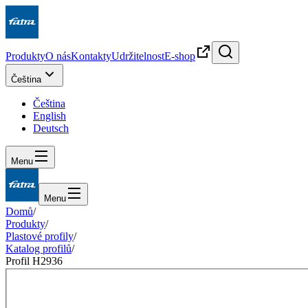
Produkty
O nás
Kontakty
Udržitelnost
E-shop
Čeština
Čeština
English
Deutsch
Menu
Menu
Domů
/
Produkty
/
Plastové profily
/
Katalog profilů
/
Profil H2936