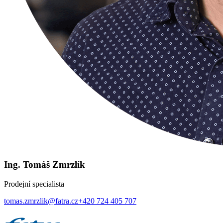
Ing. Tomáš Zmrzlík
Prodejní specialista
tomas.zmrzlik@fatra.cz
+420 724 405 707