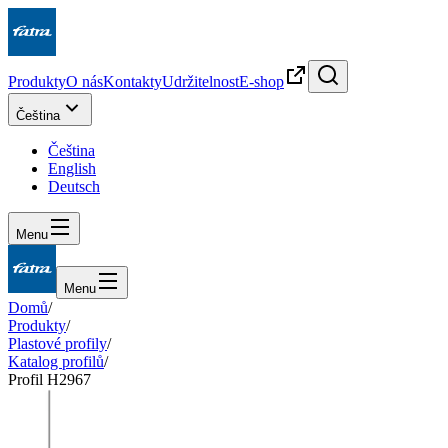
Produkty
O nás
Kontakty
Udržitelnost
E-shop
Čeština
Čeština
English
Deutsch
Menu
Menu
Domů
/
Produkty
/
Plastové profily
/
Katalog profilů
/
Profil H2967