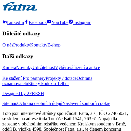
LinkedIn
Facebook
YouTube
Instagram
Důležité odkazy
O nás
Produkty
Kontakty
E-shop
Další odkazy
Kariéra
Novinky
Udržitelnost
Výběrová řízení a aukce
Ke stažení
Pro partnery
Projekty / dotace
Ochrana
oznamovatelů
Etický kodex a Tell us
Designed by 2FRESH
Sitemap
Ochrana osobních údajů
Nastavení souborů cookie
Toto jsou internetové stránky společnosti Fatra, a.s., IČO 27465021,
se sídlem na adrese třída Tomáše Bati 1541, 763 61 Napajedla
zapsané v obchodním rejstříku vedeném Krajským soudem v Brně,
oddíl B, vložka 4598. Společnost Fatra, a.s., je členem koncernu