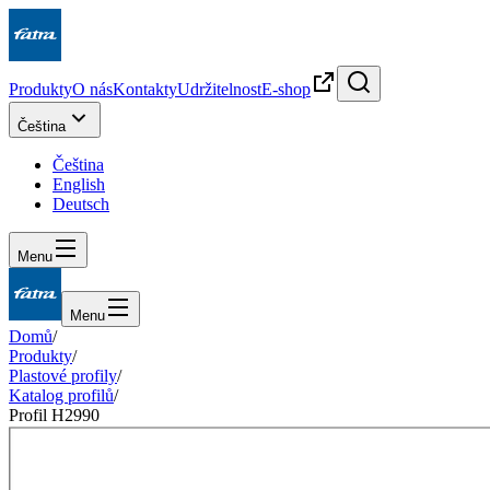
Produkty
O nás
Kontakty
Udržitelnost
E-shop
Čeština
Čeština
English
Deutsch
Menu
Menu
Domů
/
Produkty
/
Plastové profily
/
Katalog profilů
/
Profil H2990