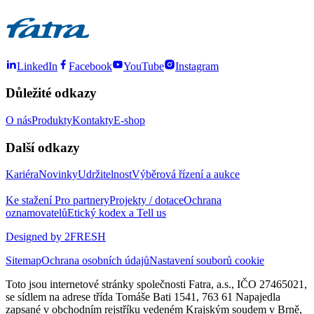
LinkedIn
Facebook
YouTube
Instagram
Důležité odkazy
O nás
Produkty
Kontakty
E-shop
Další odkazy
Kariéra
Novinky
Udržitelnost
Výběrová řízení a aukce
Ke stažení
Pro partnery
Projekty / dotace
Ochrana
oznamovatelů
Etický kodex a Tell us
Designed by 2FRESH
Sitemap
Ochrana osobních údajů
Nastavení souborů cookie
Toto jsou internetové stránky společnosti Fatra, a.s., IČO 27465021,
se sídlem na adrese třída Tomáše Bati 1541, 763 61 Napajedla
zapsané v obchodním rejstříku vedeném Krajským soudem v Brně,