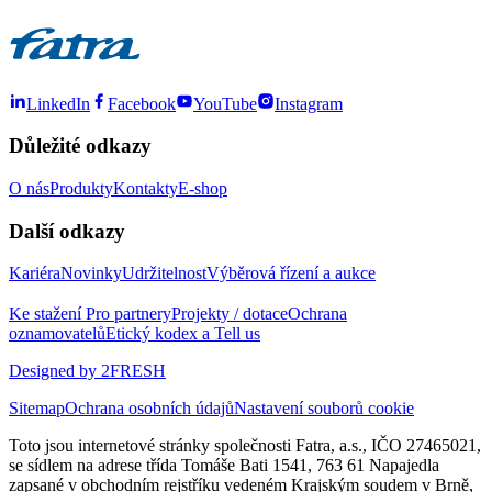
LinkedIn
Facebook
YouTube
Instagram
Důležité odkazy
O nás
Produkty
Kontakty
E-shop
Další odkazy
Kariéra
Novinky
Udržitelnost
Výběrová řízení a aukce
Ke stažení
Pro partnery
Projekty / dotace
Ochrana
oznamovatelů
Etický kodex a Tell us
Designed by 2FRESH
Sitemap
Ochrana osobních údajů
Nastavení souborů cookie
Toto jsou internetové stránky společnosti Fatra, a.s., IČO 27465021,
se sídlem na adrese třída Tomáše Bati 1541, 763 61 Napajedla
zapsané v obchodním rejstříku vedeném Krajským soudem v Brně,