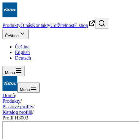
Produkty
O nás
Kontakty
Udržitelnost
E-shop
Čeština
Čeština
English
Deutsch
Menu
Menu
Domů
/
Produkty
/
Plastové profily
/
Katalog profilů
/
Profil H3003