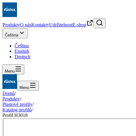
Produkty
O nás
Kontakty
Udržitelnost
E-shop
Čeština
Čeština
English
Deutsch
Menu
Menu
Domů
/
Produkty
/
Plastové profily
/
Katalog profilů
/
Profil H3018