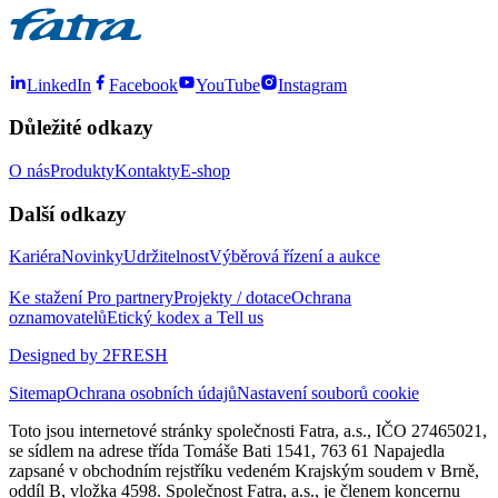
LinkedIn
Facebook
YouTube
Instagram
Důležité odkazy
O nás
Produkty
Kontakty
E-shop
Další odkazy
Kariéra
Novinky
Udržitelnost
Výběrová řízení a aukce
Ke stažení
Pro partnery
Projekty / dotace
Ochrana
oznamovatelů
Etický kodex a Tell us
Designed by 2FRESH
Sitemap
Ochrana osobních údajů
Nastavení souborů cookie
Toto jsou internetové stránky společnosti Fatra, a.s., IČO 27465021,
se sídlem na adrese třída Tomáše Bati 1541, 763 61 Napajedla
zapsané v obchodním rejstříku vedeném Krajským soudem v Brně,
oddíl B, vložka 4598. Společnost Fatra, a.s., je členem koncernu