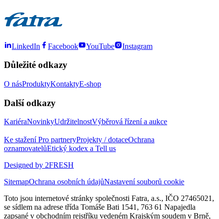
LinkedIn
Facebook
YouTube
Instagram
Důležité odkazy
O nás
Produkty
Kontakty
E-shop
Další odkazy
Kariéra
Novinky
Udržitelnost
Výběrová řízení a aukce
Ke stažení
Pro partnery
Projekty / dotace
Ochrana
oznamovatelů
Etický kodex a Tell us
Designed by 2FRESH
Sitemap
Ochrana osobních údajů
Nastavení souborů cookie
Toto jsou internetové stránky společnosti Fatra, a.s., IČO 27465021,
se sídlem na adrese třída Tomáše Bati 1541, 763 61 Napajedla
zapsané v obchodním rejstříku vedeném Krajským soudem v Brně,