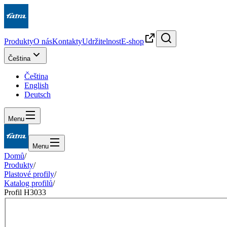
Produkty
O nás
Kontakty
Udržitelnost
E-shop
Čeština
Čeština
English
Deutsch
Menu
Menu
Domů
/
Produkty
/
Plastové profily
/
Katalog profilů
/
Profil H3033