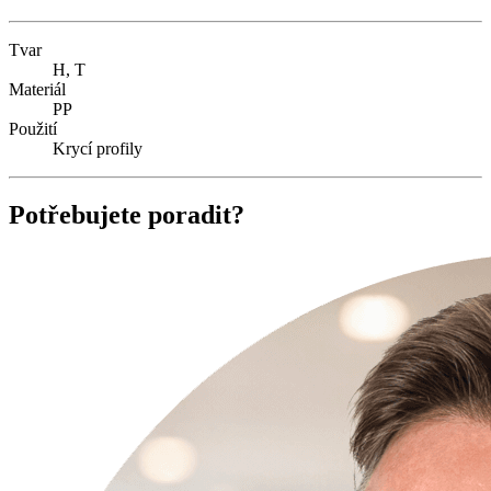
Tvar
H, T
Materiál
PP
Použití
Krycí profily
Potřebujete poradit?