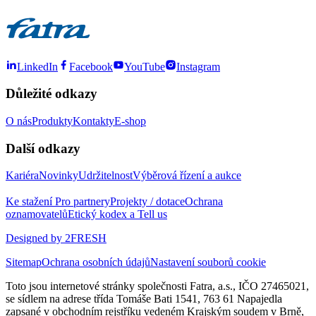
LinkedIn
Facebook
YouTube
Instagram
Důležité odkazy
O nás
Produkty
Kontakty
E-shop
Další odkazy
Kariéra
Novinky
Udržitelnost
Výběrová řízení a aukce
Ke stažení
Pro partnery
Projekty / dotace
Ochrana
oznamovatelů
Etický kodex a Tell us
Designed by 2FRESH
Sitemap
Ochrana osobních údajů
Nastavení souborů cookie
Toto jsou internetové stránky společnosti Fatra, a.s., IČO 27465021,
se sídlem na adrese třída Tomáše Bati 1541, 763 61 Napajedla
zapsané v obchodním rejstříku vedeném Krajským soudem v Brně,