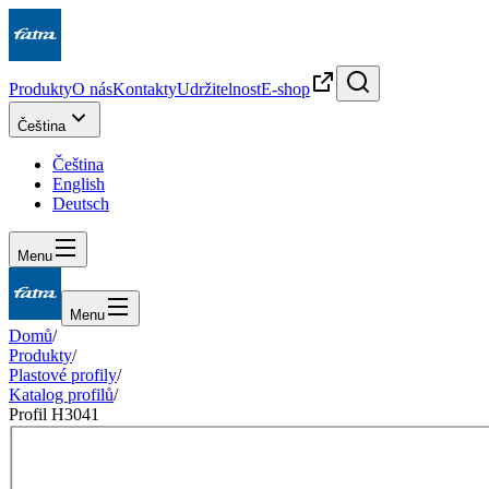
Produkty
O nás
Kontakty
Udržitelnost
E-shop
Čeština
Čeština
English
Deutsch
Menu
Menu
Domů
/
Produkty
/
Plastové profily
/
Katalog profilů
/
Profil H3041