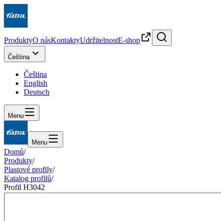
Produkty
O nás
Kontakty
Udržitelnost
E-shop
Čeština
Čeština
English
Deutsch
Menu
Menu
Domů
/
Produkty
/
Plastové profily
/
Katalog profilů
/
Profil H3042