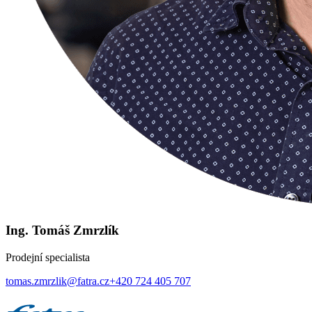
Ing. Tomáš Zmrzlík
Prodejní specialista
tomas.zmrzlik@fatra.cz
+420 724 405 707