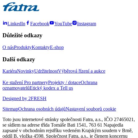
LinkedIn
Facebook
YouTube
Instagram
Důležité odkazy
O nás
Produkty
Kontakty
E-shop
Další odkazy
Kariéra
Novinky
Udržitelnost
Výběrová řízení a aukce
Ke stažení
Pro partnery
Projekty / dotace
Ochrana
oznamovatelů
Etický kodex a Tell us
Designed by 2FRESH
Sitemap
Ochrana osobních údajů
Nastavení souborů cookie
Toto jsou internetové stránky společnosti Fatra, a.s., IČO 27465021,
se sídlem na adrese třída Tomáše Bati 1541, 763 61 Napajedla
zapsané v obchodním rejstříku vedeném Krajským soudem v Brně,
oddíl B, vložka 4598. Společnost Fatra, a.s., je členem koncernu