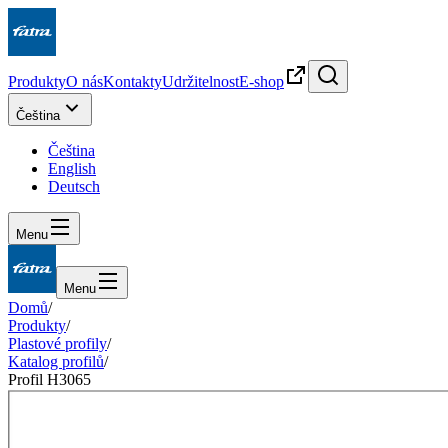
Produkty
O nás
Kontakty
Udržitelnost
E-shop
Čeština
Čeština
English
Deutsch
Menu
Menu
Domů
/
Produkty
/
Plastové profily
/
Katalog profilů
/
Profil H3065