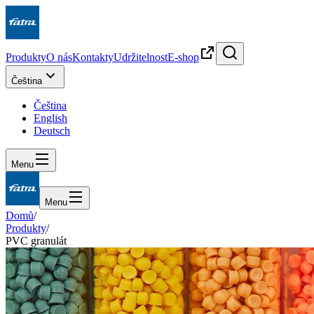
Produkty
O nás
Kontakty
Udržitelnost
E-shop
Čeština
Čeština
English
Deutsch
Menu
Menu
Domů
/
Produkty
/
PVC granulát