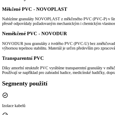
Měkčené PVC - NOVOPLAST
Nabízíme granuláty NOVOPLAST z měkčeného PVC (PVC-P) v široké šk
přesně odpovídaly požadovaným mechanickým i chemickým vlastnos
Neměkčené PVC - NOVODUR
NOVODUR jsou granuláty z tvrdého PVC (PVC-U) bez změkčovadel. Ve
výbornou tepelnou stabilitu. Materiál je určen především pro zpracov
Transparentní PVC
Díky amorfní struktuře PVC vyrábíme transparentní granuláty v mě
Používají se například pro zahradní hadice, medicínské hadičky, doprav
Segmenty použití
Izolace kabelů