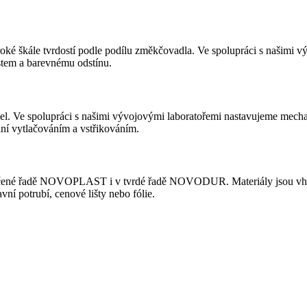
ále tvrdostí podle podílu změkčovadla. Ve spolupráci s našimi vývo
tem a barevnému odstínu.
 spolupráci s našimi vývojovými laboratořemi nastavujeme mechanick
ání vytlačováním a vstřikováním.
kčené řadě NOVOPLAST i v tvrdé řadě NOVODUR. Materiály jsou vhodné
ní potrubí, cenové lišty nebo fólie.