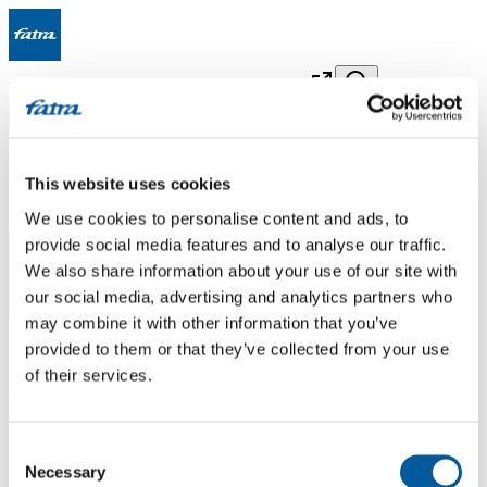
Produkty
O nás
Kontakty
Udržitelnost
E-shop
Čeština
Čeština
English
This website uses cookies
Deutsch
We use cookies to personalise content and ads, to
provide social media features and to analyse our traffic.
Menu
We also share information about your use of our site with
our social media, advertising and analytics partners who
Menu
may combine it with other information that you’ve
Domů
/
provided to them or that they’ve collected from your use
Výsledky vyhledávání
of their services.
Výsledky vyhledávání
Consent
Necessary
Selection
Zadejte hledaný výraz pro zobrazení výsledků