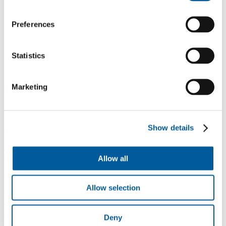
Preferences
LinkedIn
Facebook
YouTube
Instagram
Statistics
Důležité odkazy
Marketing
O nás
Produkty
Kontakty
E-shop
Další odkazy
Kariéra
Novinky
Udržitelnost
Výběrová řízení a aukce
Show details
Ke stažení
Pro partnery
Projekty / dotace
Ochrana
oznamovatelů
Etický kodex a Tell us
Allow all
Designed by 2FRESH
Allow selection
Sitemap
Ochrana osobních údajů
Nastavení souborů cookie
Toto jsou internetové stránky společnosti Fatra, a.s., IČO 27465021,
se sídlem na adrese třída Tomáše Bati 1541, 763 61 Napajedla
Deny
zapsané v obchodním rejstříku vedeném Krajským soudem v Brně,